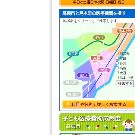
地域名をクリックして検索します
阿武野
富田
芥川
高槻
大冠
島本 上牧