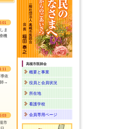
:01
たしま
療機
高槻市医師会
:11
概要と事業
指導依
剤師→
役員と会員状況
所在地
看護学校
会員専用ページ
:03
槻市
【日