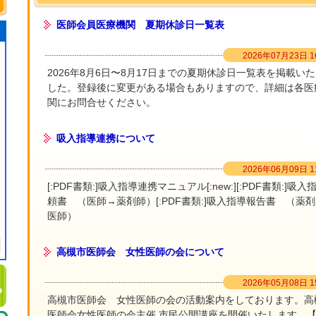
医師会員医療機関 夏期休診日一覧表
2026年07月23日 16
2026年8月6日〜8月17日までの夏期休診日一覧表を掲載い
した。登録後に変更がある場合もありますので、詳細は各医
関にお問合せください。
吸入指導連携について
2026年06月09日 11
[:PDF書類:]吸入指導連携マニュアル[:new:][:PDF書類:]吸入
頼書 （医師→薬剤師）[:PDF書類:]吸入指導報告書 （薬
医師）
高槻市医師会 女性医師の会について
2026年05月08日 15
高槻市医師会 女性医師の会の活動案内をしております。高
医師会女性医師の会主催 市民公開講座を開催いたします。